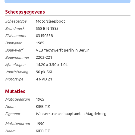
Scheepsgegevens
Scheepstype
Motorsleepboot
Brandmerk
558 B N 1995
ENI-nummer
03150558
Bouwjaar
1965
Bouwwerf
VEB Yachtwerft Berlin in Berlijn
Bouwnummer
2203-221
Afmetingen
14.20 x 3.50 x 1.04
Voortstuwing
90 pk SKL
Motortype
4 NVD 21
Mutaties
Mutatiedatum
1965
Naam
KIEBITZ
Eigenaar
Wasserstrassenhauptamt in Magdeburg
Mutatiedatum
1990
Naam
KIEBITZ