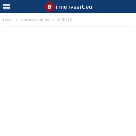
B
innenvaart.eu
Home
»
Motorsleepboot
»
KIEBITZ