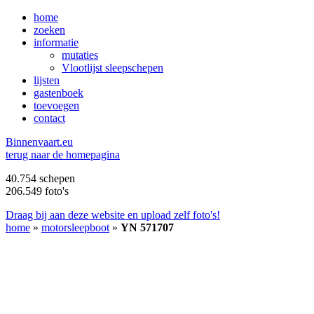
home
zoeken
informatie
mutaties
Vlootlijst sleepschepen
lijsten
gastenboek
toevoegen
contact
B
innenvaart.eu
terug naar de homepagina
40.754 schepen
206.549 foto's
Draag bij aan deze website en upload zelf foto's!
home
»
motorsleepboot
»
YN 571707