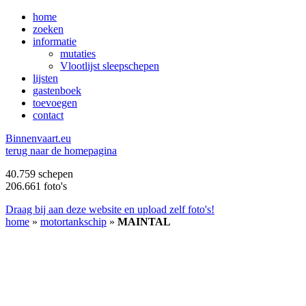
home
zoeken
informatie
mutaties
Vlootlijst sleepschepen
lijsten
gastenboek
toevoegen
contact
B
innenvaart.eu
terug naar de homepagina
40.759 schepen
206.661 foto's
Draag bij aan deze website en upload zelf foto's!
home
»
motortankschip
»
MAINTAL