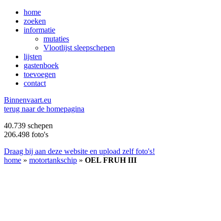
home
zoeken
informatie
mutaties
Vlootlijst sleepschepen
lijsten
gastenboek
toevoegen
contact
B
innenvaart.eu
terug naar de homepagina
40.739 schepen
206.498 foto's
Draag bij aan deze website en upload zelf foto's!
home
»
motortankschip
»
OEL FRUH III