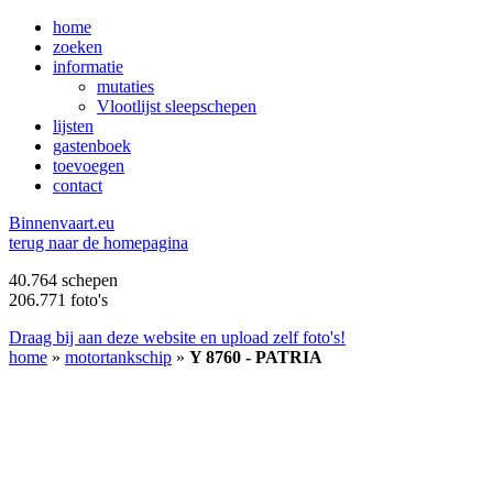
home
zoeken
informatie
mutaties
Vlootlijst sleepschepen
lijsten
gastenboek
toevoegen
contact
B
innenvaart.eu
terug naar de homepagina
40.764 schepen
206.771 foto's
Draag bij aan deze website en upload zelf foto's!
home
»
motortankschip
»
Y 8760 - PATRIA