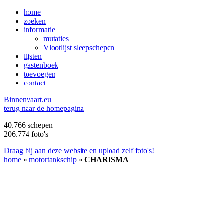
home
zoeken
informatie
mutaties
Vlootlijst sleepschepen
lijsten
gastenboek
toevoegen
contact
B
innenvaart.eu
terug naar de homepagina
40.766 schepen
206.774 foto's
Draag bij aan deze website en upload zelf foto's!
home
»
motortankschip
»
CHARISMA