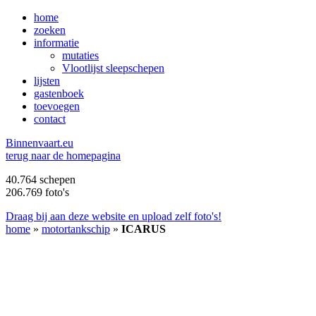
home
zoeken
informatie
mutaties
Vlootlijst sleepschepen
lijsten
gastenboek
toevoegen
contact
B
innenvaart.eu
terug naar de homepagina
40.764 schepen
206.769 foto's
Draag bij aan deze website en upload zelf foto's!
home
»
motortankschip
»
ICARUS