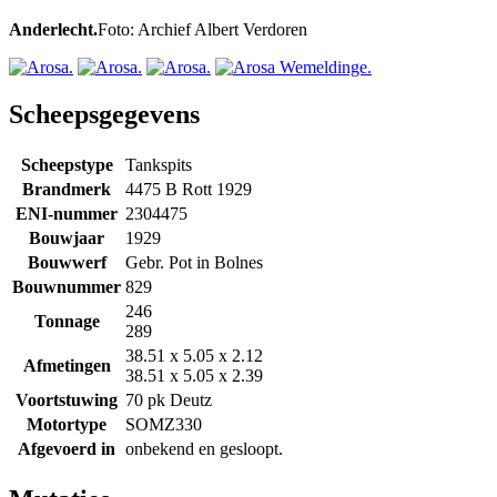
Anderlecht.
Foto: Archief Albert Verdoren
Scheepsgegevens
Scheepstype
Tankspits
Brandmerk
4475 B Rott 1929
ENI-nummer
2304475
Bouwjaar
1929
Bouwwerf
Gebr. Pot in Bolnes
Bouwnummer
829
246
Tonnage
289
38.51 x 5.05 x 2.12
Afmetingen
38.51 x 5.05 x 2.39
Voortstuwing
70 pk Deutz
Motortype
SOMZ330
Afgevoerd in
onbekend en gesloopt.