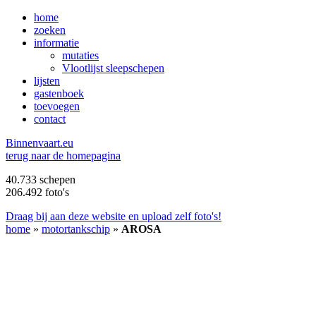
home
zoeken
informatie
mutaties
Vlootlijst sleepschepen
lijsten
gastenboek
toevoegen
contact
B
innenvaart.eu
terug naar de homepagina
40.733 schepen
206.492 foto's
Draag bij aan deze website en upload zelf foto's!
home
»
motortankschip
»
AROSA