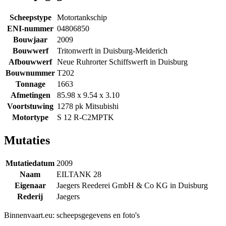
Scheepstype
Motortankschip
ENI-nummer
04806850
Bouwjaar
2009
Bouwwerf
Tritonwerft in Duisburg-Meiderich
Afbouwwerf
Neue Ruhrorter Schiffswerft in Duisburg
Bouwnummer
T202
Tonnage
1663
Afmetingen
85.98 x 9.54 x 3.10
Voortstuwing
1278 pk Mitsubishi
Motortype
S 12 R-C2MPTK
Mutaties
Mutatiedatum
2009
Naam
EILTANK 28
Eigenaar
Jaegers Reederei GmbH & Co KG in Duisburg
Rederij
Jaegers
Binnenvaart.eu:
scheepsgegevens en foto's