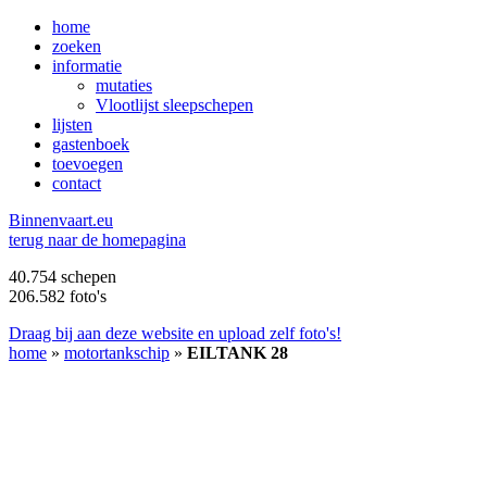
home
zoeken
informatie
mutaties
Vlootlijst sleepschepen
lijsten
gastenboek
toevoegen
contact
B
innenvaart.eu
terug naar de homepagina
40.754 schepen
206.582 foto's
Draag bij aan deze website en upload zelf foto's!
home
»
motortankschip
»
EILTANK 28