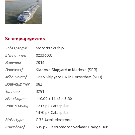
Scheepsgegevens
Scheepstype
Motortankschip
ENI-nummer
02336083
Bouwjaar
2014
Bouwwerf
Kladovo Shipyard in Kladovo (SRB)
Afbouwwerf
Trico Shipyard BV in Rotterdam (NLD)
Bouwnummer
082
Tonnage
3291
Afmetingen
110.00 x 11.45 x 3.80
Voortstuwing
1217 pk Caterpillar
1470 pk Caterpillar
Motortype
C 32 Acert electronic
Kopschroef
535 pk Electromotor Verhaar Omega-Jet