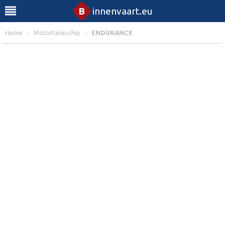
B
innenvaart.eu
Home
»
Motortankschip
»
ENDURANCE