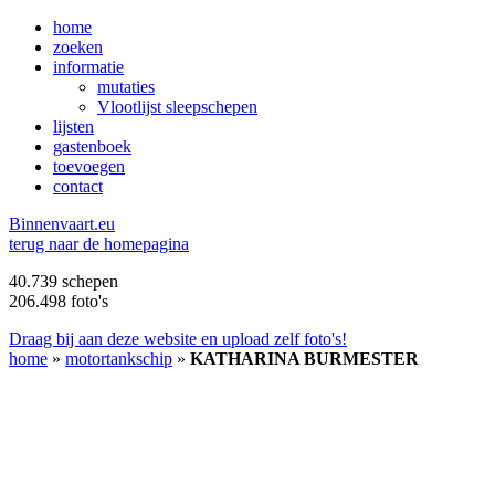
home
zoeken
informatie
mutaties
Vlootlijst sleepschepen
lijsten
gastenboek
toevoegen
contact
B
innenvaart.eu
terug naar de homepagina
40.739 schepen
206.498 foto's
Draag bij aan deze website en upload zelf foto's!
home
»
motortankschip
»
KATHARINA BURMESTER