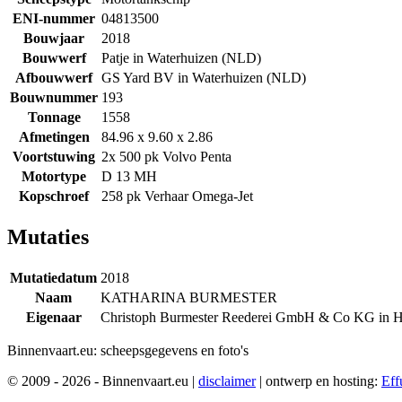
ENI-nummer
04813500
Bouwjaar
2018
Bouwwerf
Patje in Waterhuizen (NLD)
Afbouwwerf
GS Yard BV in Waterhuizen (NLD)
Bouwnummer
193
Tonnage
1558
Afmetingen
84.96 x 9.60 x 2.86
Voortstuwing
2x 500 pk Volvo Penta
Motortype
D 13 MH
Kopschroef
258 pk Verhaar Omega-Jet
Mutaties
Mutatiedatum
2018
Naam
KATHARINA BURMESTER
Eigenaar
Christoph Burmester Reederei GmbH & Co KG in
Binnenvaart.eu:
scheepsgegevens en foto's
© 2009 - 2026 - Binnenvaart.eu
|
disclaimer
|
ontwerp en hosting:
Eff