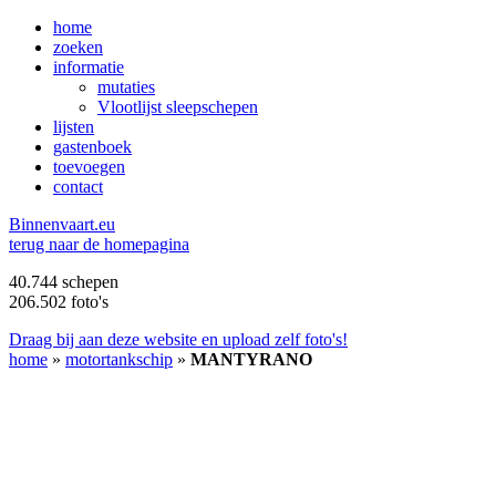
home
zoeken
informatie
mutaties
Vlootlijst sleepschepen
lijsten
gastenboek
toevoegen
contact
B
innenvaart.eu
terug naar de homepagina
40.744 schepen
206.502 foto's
Draag bij aan deze website en upload zelf foto's!
home
»
motortankschip
»
MANTYRANO