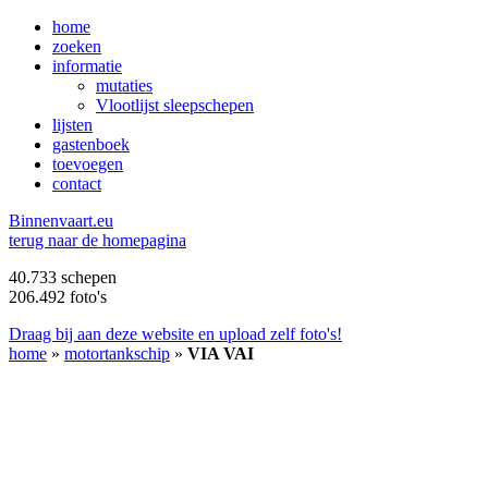
home
zoeken
informatie
mutaties
Vlootlijst sleepschepen
lijsten
gastenboek
toevoegen
contact
B
innenvaart.eu
terug naar de homepagina
40.733 schepen
206.492 foto's
Draag bij aan deze website en upload zelf foto's!
home
»
motortankschip
»
VIA VAI