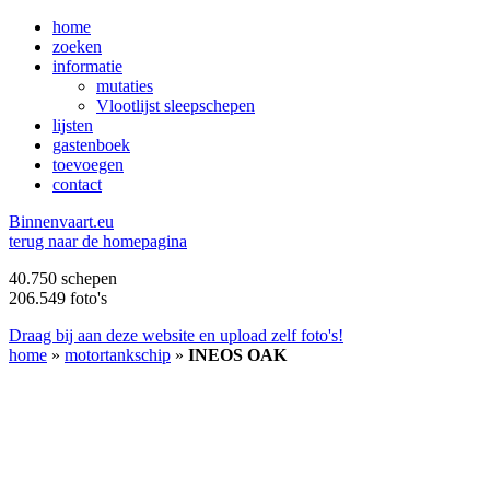
home
zoeken
informatie
mutaties
Vlootlijst sleepschepen
lijsten
gastenboek
toevoegen
contact
B
innenvaart.eu
terug naar de homepagina
40.750 schepen
206.549 foto's
Draag bij aan deze website en upload zelf foto's!
home
»
motortankschip
»
INEOS OAK