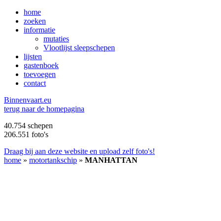
home
zoeken
informatie
mutaties
Vlootlijst sleepschepen
lijsten
gastenboek
toevoegen
contact
B
innenvaart.eu
terug naar de homepagina
40.754 schepen
206.551 foto's
Draag bij aan deze website en upload zelf foto's!
home
»
motortankschip
»
MANHATTAN