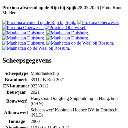
Proxima afvarend op de Rijn bij Spijk.
28-05-2026 | Foto: Ruud
Mulder
Scheepsgegevens
Scheepstype
Motortankschip
Brandmerk
39112 B Rott 2021
ENI-nummer
02339112
Bouwjaar
2021
Hangzhou Dongfeng Shipbuilding in Hangzhou
Bouwwerf
(CHN)
Scheepswerf Kooiman Hoebee BV in Dordrecht
Afbouwwerf
(NLD)
Tonnage
2860
Afmetingen
110.00 x 11.45 x 3.41