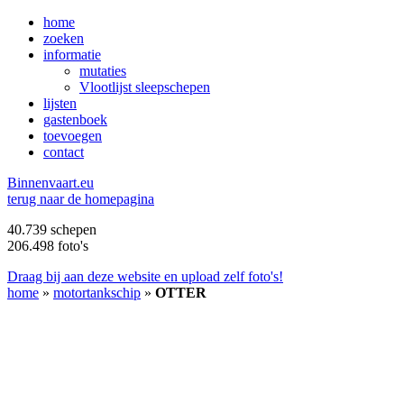
home
zoeken
informatie
mutaties
Vlootlijst sleepschepen
lijsten
gastenboek
toevoegen
contact
B
innenvaart.eu
terug naar de homepagina
40.739 schepen
206.498 foto's
Draag bij aan deze website en upload zelf foto's!
home
»
motortankschip
»
OTTER