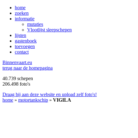
home
zoeken
informatie
mutaties
Vlootlijst sleepschepen
lijsten
gastenboek
toevoegen
contact
B
innenvaart.eu
terug naar de homepagina
40.739 schepen
206.498 foto's
Draag bij aan deze website en upload zelf foto's!
home
»
motortankschip
»
VIGILA