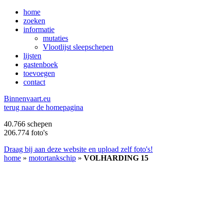
home
zoeken
informatie
mutaties
Vlootlijst sleepschepen
lijsten
gastenboek
toevoegen
contact
B
innenvaart.eu
terug naar de homepagina
40.766 schepen
206.774 foto's
Draag bij aan deze website en upload zelf foto's!
home
»
motortankschip
»
VOLHARDING 15