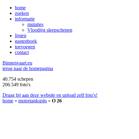
home
zoeken
informatie
mutaties
Vlootlijst sleepschepen
lijsten
gastenboek
toevoegen
contact
B
innenvaart.eu
terug naar de homepagina
40.754 schepen
206.549 foto's
Draag bij aan deze website en upload zelf foto's!
home
»
motortankspits
»
O 26