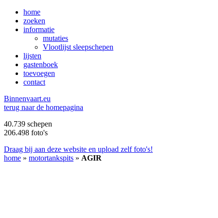
home
zoeken
informatie
mutaties
Vlootlijst sleepschepen
lijsten
gastenboek
toevoegen
contact
B
innenvaart.eu
terug naar de homepagina
40.739 schepen
206.498 foto's
Draag bij aan deze website en upload zelf foto's!
home
»
motortankspits
»
AGIR