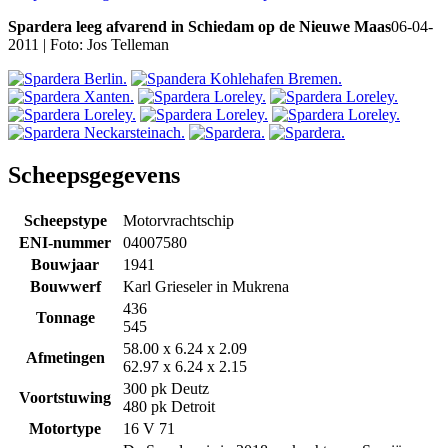
Spardera leeg afvarend in Schiedam op de Nieuwe Maas
06-04-
2011 | Foto: Jos Telleman
Scheepsgegevens
Scheepstype
Motorvrachtschip
ENI-nummer
04007580
Bouwjaar
1941
Bouwwerf
Karl Grieseler in Mukrena
436
Tonnage
545
58.00 x 6.24 x 2.09
Afmetingen
62.97 x 6.24 x 2.15
300 pk Deutz
Voortstuwing
480 pk Detroit
Motortype
16 V 71