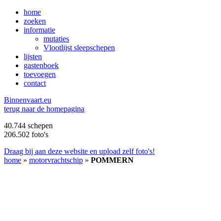
home
zoeken
informatie
mutaties
Vlootlijst sleepschepen
lijsten
gastenboek
toevoegen
contact
B
innenvaart.eu
terug naar de homepagina
40.744 schepen
206.502 foto's
Draag bij aan deze website en upload zelf foto's!
home
»
motorvrachtschip
»
POMMERN