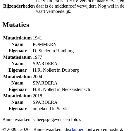
De Spardera is in 2018 verkocht naar Servië, en
Bijzonderheden
daar is de middenroef verwijdert. Nog wel in de
vaart vermoedelijk.
Mutaties
Mutatiedatum
1941
Naam
POMMERN
Eigenaar
D. Stieler in Hamburg
Mutatiedatum
1977
Naam
SPARDERA
Eigenaar
H.R. Nollert in Duisburg
Mutatiedatum
2004
Naam
SPARDERA
Eigenaar
H.R. Nollert in Neckarsteinach
Mutatiedatum
2018
Naam
SPARDERA
Eigenaar
onbekend in Servië
Binnenvaart.eu:
scheepsgegevens en foto's
© 2009 - 2026 - Binnenvaart.eu
|
disclaimer
|
ontwerp en hosting: