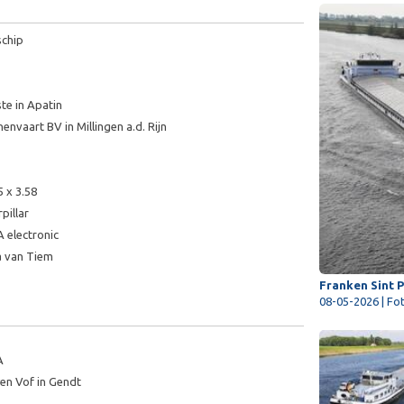
chip
te in Apatin
nvaart BV in Millingen a.d. Rijn
5 x 3.58
pillar
A electronic
a van Tiem
Franken Sint P
08-05-2026 | Fot
A
en Vof in Gendt