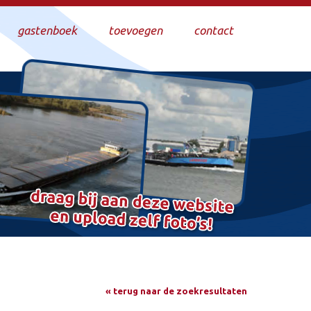
gastenboek
toevoegen
contact
« terug naar de zoekresultaten