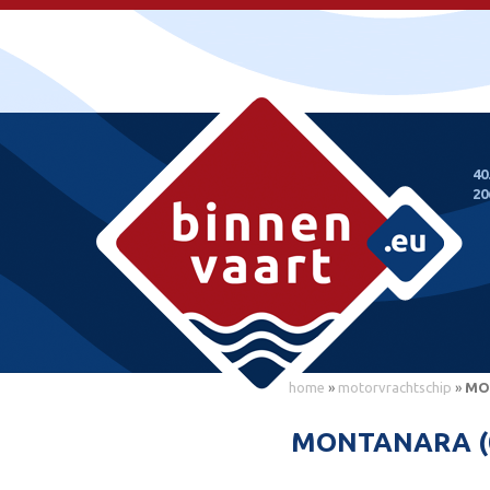
40
20
home
»
motorvrachtschip
»
MO
MONTANARA (0