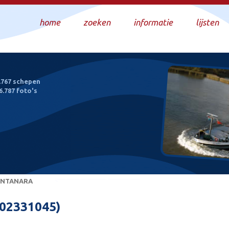
home
zoeken
informatie
lijsten
.767 schepen
6.787 foto's
NTANARA
2331045)