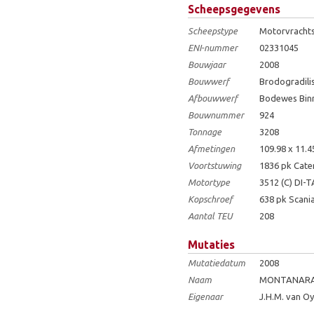
Scheepsgegevens
Scheepstype
Motorvrachts
ENI-nummer
02331045
Bouwjaar
2008
Bouwwerf
Brodogradilis
Afbouwwerf
Bodewes Binne
Bouwnummer
924
Tonnage
3208
Afmetingen
109.98 x 11.4
Voortstuwing
1836 pk Cater
Motortype
3512 (C) DI-T
Kopschroef
638 pk Scani
Aantal TEU
208
Mutaties
Mutatiedatum
2008
Naam
MONTANAR
Eigenaar
J.H.M. van Oy