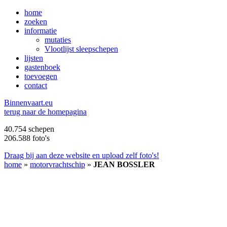
home
zoeken
informatie
mutaties
Vlootlijst sleepschepen
lijsten
gastenboek
toevoegen
contact
B
innenvaart.eu
terug naar de homepagina
40.754 schepen
206.588 foto's
Draag bij aan deze website en upload zelf foto's!
home
»
motorvrachtschip
»
JEAN BOSSLER