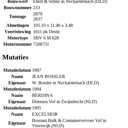
Bouwwerf
Ebert & Söhne in Neckarsteinach (DLD)
Bouwnummer
233
2879
Tonnage
2837
Afmetingen
105.10 x 11.40 x 3.48
Voortstuwing
1611 pk Deutz
Motortype
SBV 6 M 628
Motornummer
7208731
Mutaties
Mutatiedatum
1987
Naam
JEAN BOSSLER
Eigenaar
W. Bossler in Neckarsteinach (DLD)
Mutatiedatum
1994
Naam
BERDINA
Eigenaar
Driessen Vof in Zwijndrecht (NLD)
Mutatiedatum
1995
Naam
EXCELSIOR
Bosman Bulk & Containervervoer Vof in
Eigenaar
Vreeswijk (NLD)