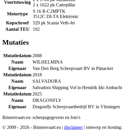
Voortstuwing
2 x 1622 pk Caterpillar
S 16 R-C2MPTK
Motortype
3512C DI-TA Elektronic
Kopschroef
529 pk Scania Veth-Jet
Aantal TEU
192
Mutaties
Mutatiedatum
2008
Naam
WILHELMINA
Eigenaar
Van Den Berg Scheepvaart BV in Pijnacker
Mutatiedatum
2018
Naam
SALVADORA
Eigenaar
Salvadora Shipping Vof in Hendrik Ido Ambacht
Mutatiedatum
2025
Naam
DRAGONFLY
Eigenaar
Dragonfly Scheepvaartbedrijf BV in Vlissingen
Binnenvaart.eu:
scheepsgegevens en foto's
© 2009 - 2026 - Binnenvaart.eu
|
disclaimer
|
ontwerp en hosting: