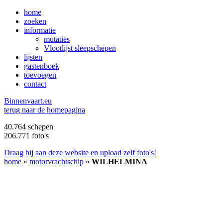
home
zoeken
informatie
mutaties
Vlootlijst sleepschepen
lijsten
gastenboek
toevoegen
contact
B
innenvaart.eu
terug naar de homepagina
40.764 schepen
206.771 foto's
Draag bij aan deze website en upload zelf foto's!
home
»
motorvrachtschip
»
WILHELMINA