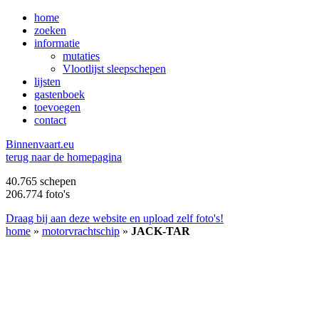
home
zoeken
informatie
mutaties
Vlootlijst sleepschepen
lijsten
gastenboek
toevoegen
contact
B
innenvaart.eu
terug naar de homepagina
40.765 schepen
206.774 foto's
Draag bij aan deze website en upload zelf foto's!
home
»
motorvrachtschip
»
JACK-TAR