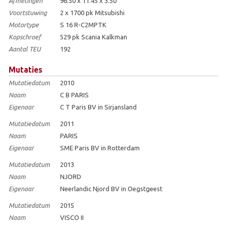
Afmetingen
96.50 x 11.45 x 3.50
Voortstuwing
2 x 1700 pk Mitsubishi
Motortype
S 16 R-C2MPTK
Kopschroef
529 pk Scania Kalkman
Aantal TEU
192
Mutaties
Mutatiedatum
2010
Naam
C B PARIS
Eigenaar
C T Paris BV in Sirjansland
Mutatiedatum
2011
Naam
PARIS
Eigenaar
SME Paris BV in Rotterdam
Mutatiedatum
2013
Naam
NJORD
Eigenaar
Neerlandic Njord BV in Oegstgeest
Mutatiedatum
2015
Naam
VISCO II