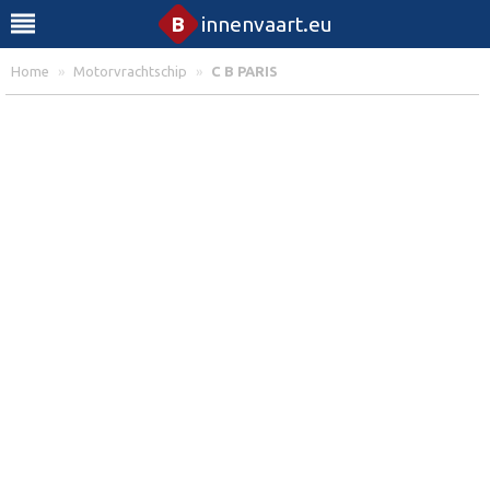
B
innenvaart.eu
Home
»
Motorvrachtschip
»
C B PARIS