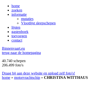
home
zoeken
informatie
mutaties
Vlootlijst sleepschepen
lijsten
gastenboek
toevoegen
contact
B
innenvaart.eu
terug naar de homepagina
40.740 schepen
206.499 foto's
Draag bij aan deze website en upload zelf foto's!
home
»
motorvrachtschip
»
CHRISTINA WITTHAUS