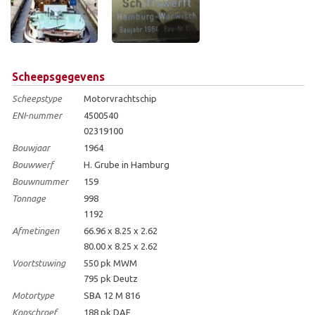
Scheepsgegevens
Scheepstype
Motorvrachtschip
ENI-nummer
4500540
02319100
Bouwjaar
1964
Bouwwerf
H. Grube in Hamburg
Bouwnummer
159
Tonnage
998
1192
Afmetingen
66.96 x 8.25 x 2.62
80.00 x 8.25 x 2.62
Voortstuwing
550 pk MWM
795 pk Deutz
Motortype
SBA 12 M 816
Kopschroef
188 pk DAF