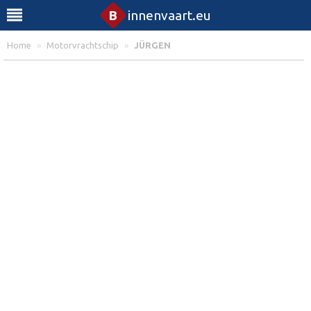
B
innenvaart.eu
Home
»
Motorvrachtschip
»
JÜRGEN