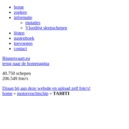
home
zoeken
informatie
mutaties
Vlootlijst sleepschepen
lijsten
gastenboek
toevoegen
contact
B
innenvaart.eu
terug naar de homepagina
40.750 schepen
206.549 foto's
Draag bij aan deze website en upload zelf foto's!
home
»
motorvrachtschip
»
TAHITI