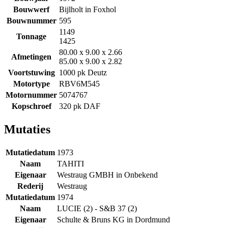
Bouwwerf
Bijlholt in Foxhol
Bouwnummer
595
1149
Tonnage
1425
80.00 x 9.00 x 2.66
Afmetingen
85.00 x 9.00 x 2.82
Voortstuwing
1000 pk Deutz
Motortype
RBV6M545
Motornummer
5074767
Kopschroef
320 pk DAF
Mutaties
Mutatiedatum
1973
Naam
TAHITI
Eigenaar
Westraug GMBH in Onbekend
Rederij
Westraug
Mutatiedatum
1974
Naam
LUCIE (2) - S&B 37 (2)
Eigenaar
Schulte & Bruns KG in Dordmund