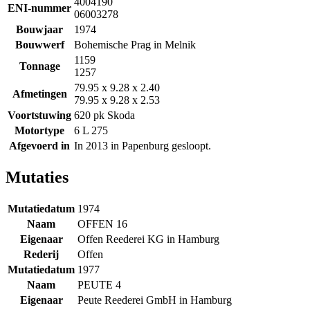
4004190
ENI-nummer
06003278
Bouwjaar
1974
Bouwwerf
Bohemische Prag in Melnik
1159
Tonnage
1257
79.95 x 9.28 x 2.40
Afmetingen
79.95 x 9.28 x 2.53
Voortstuwing
620 pk Skoda
Motortype
6 L 275
Afgevoerd in
In 2013 in Papenburg gesloopt.
Mutaties
Mutatiedatum
1974
Naam
OFFEN 16
Eigenaar
Offen Reederei KG in Hamburg
Rederij
Offen
Mutatiedatum
1977
Naam
PEUTE 4
Eigenaar
Peute Reederei GmbH in Hamburg