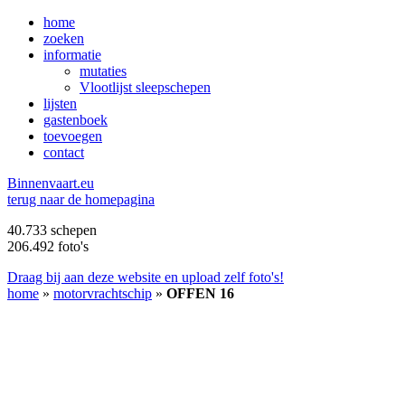
home
zoeken
informatie
mutaties
Vlootlijst sleepschepen
lijsten
gastenboek
toevoegen
contact
B
innenvaart.eu
terug naar de homepagina
40.733 schepen
206.492 foto's
Draag bij aan deze website en upload zelf foto's!
home
»
motorvrachtschip
»
OFFEN 16