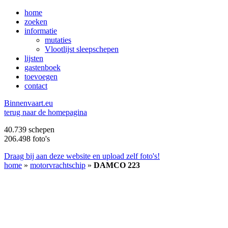
home
zoeken
informatie
mutaties
Vlootlijst sleepschepen
lijsten
gastenboek
toevoegen
contact
B
innenvaart.eu
terug naar de homepagina
40.739 schepen
206.498 foto's
Draag bij aan deze website en upload zelf foto's!
home
»
motorvrachtschip
»
DAMCO 223