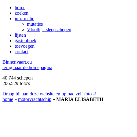
home
zoeken
informatie
mutaties
Vlootlijst sleepschepen
lijsten
gastenboek
toevoegen
contact
B
innenvaart.eu
terug naar de homepagina
40.744 schepen
206.529 foto's
Draag bij aan deze website en upload zelf foto's!
home
»
motorvrachtschip
»
MARIA ELISABETH