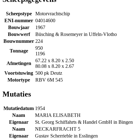
Scheepstype
Motorvrachtschip
ENI-nummer
04014600
Bouwjaar
1967
Bouwwerf
Büsching & Rosemeyer in Uffeln-Vlotho
Bouwnummer
224
950
Tonnage
1196
67.22 x 8.20 x 2.50
Afmetingen
80.08 x 8.20 x 2.67
Voortstuwing
500 pk Deutz
Motortype
RBV 6M 545
Mutaties
Mutatiedatum
1954
Naam
MARIA ELISABETH
Eigenaar
St. Georg Schiffahrts & Handel GmbH in Bingen
Naam
NECKARFRACHT 5
Eigenaar
Gustav Scherrieble in Esslingen