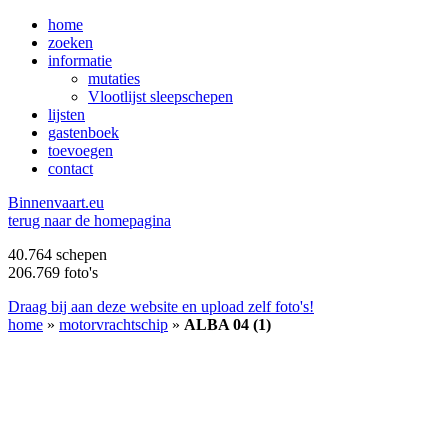
home
zoeken
informatie
mutaties
Vlootlijst sleepschepen
lijsten
gastenboek
toevoegen
contact
B
innenvaart.eu
terug naar de homepagina
40.764 schepen
206.769 foto's
Draag bij aan deze website en upload zelf foto's!
home
»
motorvrachtschip
»
ALBA 04 (1)