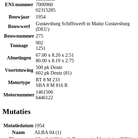
ENI-nummer
7000960
02315285
Bouwjaar
1954
Gustavsburg Schiffswerft in Mainz Gustavsburg
Bouwwerf
(DEU)
Bouwnummer
275
902
Tonnage
1251
67.00 x 8.20 x 2.51
Afmetingen
80.00 x 8.19 x 2.75
500 pk Deutz
Voortstuwing
602 pk Deutz (81)
RT 8 M 233
Motortype
SBA 8 M 816 R
1461506
Motornummer
6446122
Mutaties
Mutatiedatum
1954
Naam
ALBA 04 (1)