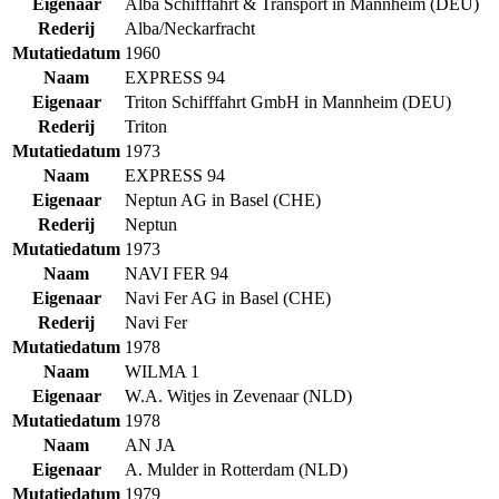
Eigenaar
Alba Schifffahrt & Transport in Mannheim (DEU)
Rederij
Alba/Neckarfracht
Mutatiedatum
1960
Naam
EXPRESS 94
Eigenaar
Triton Schifffahrt GmbH in Mannheim (DEU)
Rederij
Triton
Mutatiedatum
1973
Naam
EXPRESS 94
Eigenaar
Neptun AG in Basel (CHE)
Rederij
Neptun
Mutatiedatum
1973
Naam
NAVI FER 94
Eigenaar
Navi Fer AG in Basel (CHE)
Rederij
Navi Fer
Mutatiedatum
1978
Naam
WILMA 1
Eigenaar
W.A. Witjes in Zevenaar (NLD)
Mutatiedatum
1978
Naam
AN JA
Eigenaar
A. Mulder in Rotterdam (NLD)
Mutatiedatum
1979