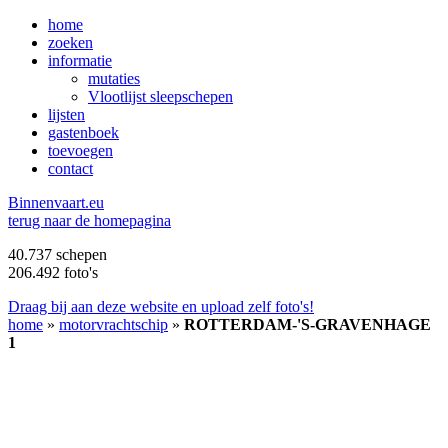
home
zoeken
informatie
mutaties
Vlootlijst sleepschepen
lijsten
gastenboek
toevoegen
contact
B
innenvaart.eu
terug naar de homepagina
40.737 schepen
206.492 foto's
Draag bij aan deze website en upload zelf foto's!
home
»
motorvrachtschip
»
ROTTERDAM-'S-GRAVENHAGE
1