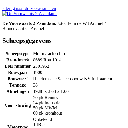
« terug naar de zoekresultaten
De Voorwaarts 2 Zaandam.
Foto: Teun de Wit Archief /
Binnenvaart.eu Archief
Scheepsgegevens
Scheepstype
Motorvrachtschip
Brandmerk
8689 Rott 1914
ENI-nummer
2301952
Bouwjaar
1900
Bouwwerf
Haarlemsche Scheepsbouw NV in Haarlem
Tonnage
38
Afmetingen
19.88 x 3.63 x 1.60
20 pk Rennes
24 pk Industrie
Voortstuwing
50 pk MWM
60 pk kromhout
Onbekend
1 IB 5
Motortype