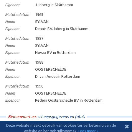
Eigenaar
J. Inberg in Skärhamm
Mutatiedatum
1965
Naam
SYLVAN
Eigenaar
Dennis F.V. Inberg in Skärhamm
Mutatiedatum
1987
Naam
SYLVAN
Eigenaar
Hovax BV in Rotterdam
Mutatiedatum
1988
Naam
OOSTERSCHELDE
Eigenaar
D. van Andel in Rotterdam
Mutatiedatum
1990
Naam
OOSTERSCHELDE
Eigenaar
Rederij Oosterschelde BV in Rotterdam
Binnenvaart.eu:
scheepsgegevens en foto's
Deze website maakt gebruik van cookies ter verbetering van de
✖
© 2009 - 2026 - Binnenvaart.eu
|
disclaimer
|
ontwerp en hosting:
Effusion
website en het gebruiksgemak.
Lees meer »