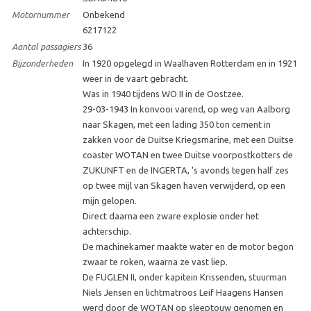
Motornummer
Onbekend
6217122
Aantal passagiers
36
Bijzonderheden
In 1920 opgelegd in Waalhaven Rotterdam en in 1921
weer in de vaart gebracht.
Was in 1940 tijdens WO II in de Oostzee.
29-03-1943 In konvooi varend, op weg van Aalborg
naar Skagen, met een lading 350 ton cement in
zakken voor de Duitse Kriegsmarine, met een Duitse
coaster WOTAN en twee Duitse voorpostkotters de
ZUKUNFT en de INGERTA, 's avonds tegen half zes
op twee mijl van Skagen haven verwijderd, op een
mijn gelopen.
Direct daarna een zware explosie onder het
achterschip.
De machinekamer maakte water en de motor begon
zwaar te roken, waarna ze vast liep.
De FUGLEN II, onder kapitein Krissenden, stuurman
Niels Jensen en lichtmatroos Leif Haagens Hansen
werd door de WOTAN op sleeptouw genomen en