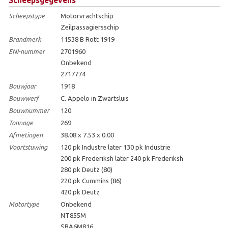
Scheepstype
Motorvrachtschip
Zeilpassagiersschip
Brandmerk
11538 B Rott 1919
ENI-nummer
2701960
Onbekend
2717774
Bouwjaar
1918
Bouwwerf
C. Appelo in Zwartsluis
Bouwnummer
120
Tonnage
269
Afmetingen
38.08 x 7.53 x 0.00
Voortstuwing
120 pk Industre later 130 pk Industrie
200 pk Frederiksh later 240 pk Frederiksh
280 pk Deutz (80)
220 pk Cummins (86)
420 pk Deutz
Motortype
Onbekend
NT855M
SBA6M816