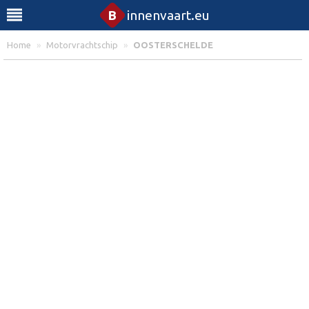
B
innenvaart.eu
Home
»
Motorvrachtschip
»
OOSTERSCHELDE