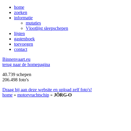
home
zoeken
informatie
mutaties
Vlootlijst sleepschepen
lijsten
gastenboek
toevoegen
contact
B
innenvaart.eu
terug naar de homepagina
40.739 schepen
206.498 foto's
Draag bij aan deze website en upload zelf foto's!
home
»
motorvrachtschip
»
JÖRG-O