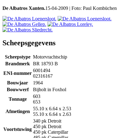
De Albatros Xanten.
15-04-2009 | Foto: Paul Kombüchen
Scheepsgegevens
Scheepstype
Motorvrachtschip
Brandmerk
BR 18793 B
6001494
ENI-nummer
02316167
Bouwjaar
1964
Bouwwerf
Bijholt in Foxhol
603
Tonnage
653
55.10 x 6.64 x 2.53
Afmetingen
55.10 x 6.64 x 2.63
340 pk Detroit
450 pk Detroit
Voortstuwing
450 pk Caterpillar
485 pk Caterpillar