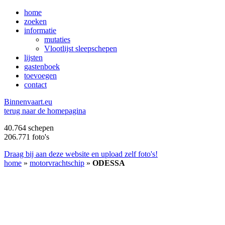
home
zoeken
informatie
mutaties
Vlootlijst sleepschepen
lijsten
gastenboek
toevoegen
contact
B
innenvaart.eu
terug naar de homepagina
40.764 schepen
206.771 foto's
Draag bij aan deze website en upload zelf foto's!
home
»
motorvrachtschip
»
ODESSA