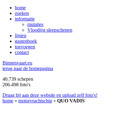
home
zoeken
informatie
mutaties
Vlootlijst sleepschepen
lijsten
gastenboek
toevoegen
contact
B
innenvaart.eu
terug naar de homepagina
40.739 schepen
206.498 foto's
Draag bij aan deze website en upload zelf foto's!
home
»
motorvrachtschip
»
QUO VADIS