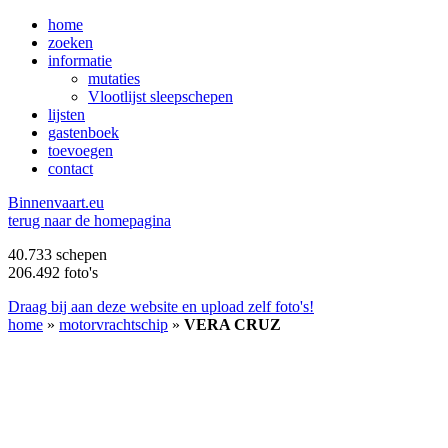
home
zoeken
informatie
mutaties
Vlootlijst sleepschepen
lijsten
gastenboek
toevoegen
contact
B
innenvaart.eu
terug naar de homepagina
40.733 schepen
206.492 foto's
Draag bij aan deze website en upload zelf foto's!
home
»
motorvrachtschip
»
VERA CRUZ