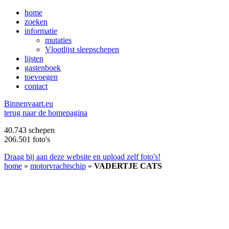
home
zoeken
informatie
mutaties
Vlootlijst sleepschepen
lijsten
gastenboek
toevoegen
contact
B
innenvaart.eu
terug naar de homepagina
40.743 schepen
206.501 foto's
Draag bij aan deze website en upload zelf foto's!
home
»
motorvrachtschip
»
VADERTJE CATS