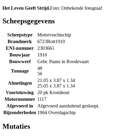
Het Leven Geeft Strijd.
Foto: Onbekende fotograaf
Scheepsgegevens
Scheepstype
Motorvrachtschip
Brandmerk
6723Rott1910
ENI-nummer
2303661
Bouwjaar
1910
Bouwwerf
Gebr. Paans in Roodevaart
48
Tonnage
56
21.05 x 3.87 x 1.34
Afmetingen
25.05 x 3.87 x 1.34
Voortstuwing
20 pk Kromhout
Motornummer
1117
Afgevoerd in
Afgevoerd aansluitend gesloopt.
Bijzonderheden
1964 Overslagschip
Mutaties