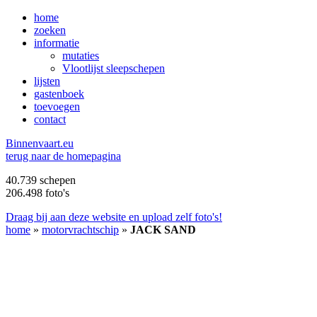
home
zoeken
informatie
mutaties
Vlootlijst sleepschepen
lijsten
gastenboek
toevoegen
contact
B
innenvaart.eu
terug naar de homepagina
40.739 schepen
206.498 foto's
Draag bij aan deze website en upload zelf foto's!
home
»
motorvrachtschip
»
JACK SAND