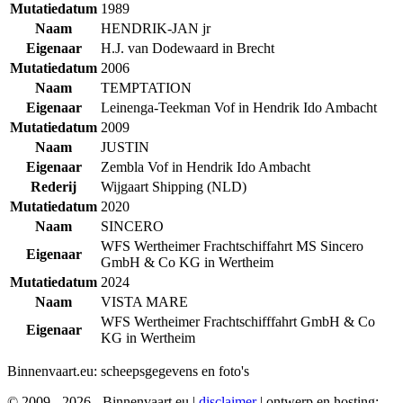
Mutatiedatum
1989
Naam
HENDRIK-JAN jr
Eigenaar
H.J. van Dodewaard in Brecht
Mutatiedatum
2006
Naam
TEMPTATION
Eigenaar
Leinenga-Teekman Vof in Hendrik Ido Ambacht
Mutatiedatum
2009
Naam
JUSTIN
Eigenaar
Zembla Vof in Hendrik Ido Ambacht
Rederij
Wijgaart Shipping (NLD)
Mutatiedatum
2020
Naam
SINCERO
WFS Wertheimer Frachtschiffahrt MS Sincero
Eigenaar
GmbH & Co KG in Wertheim
Mutatiedatum
2024
Naam
VISTA MARE
WFS Wertheimer Frachtschifffahrt GmbH & Co
Eigenaar
KG in Wertheim
Binnenvaart.eu:
scheepsgegevens en foto's
© 2009 - 2026 - Binnenvaart.eu
|
disclaimer
|
ontwerp en hosting: