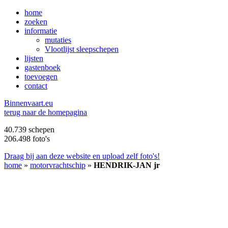
home
zoeken
informatie
mutaties
Vlootlijst sleepschepen
lijsten
gastenboek
toevoegen
contact
B
innenvaart.eu
terug naar de homepagina
40.739 schepen
206.498 foto's
Draag bij aan deze website en upload zelf foto's!
home
»
motorvrachtschip
»
HENDRIK-JAN jr