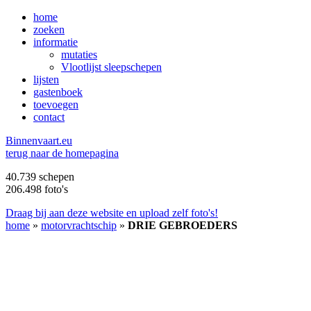
home
zoeken
informatie
mutaties
Vlootlijst sleepschepen
lijsten
gastenboek
toevoegen
contact
B
innenvaart.eu
terug naar de homepagina
40.739 schepen
206.498 foto's
Draag bij aan deze website en upload zelf foto's!
home
»
motorvrachtschip
»
DRIE GEBROEDERS