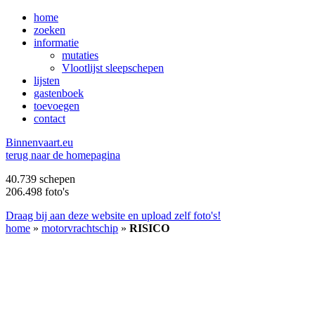
home
zoeken
informatie
mutaties
Vlootlijst sleepschepen
lijsten
gastenboek
toevoegen
contact
B
innenvaart.eu
terug naar de homepagina
40.739 schepen
206.498 foto's
Draag bij aan deze website en upload zelf foto's!
home
»
motorvrachtschip
»
RISICO