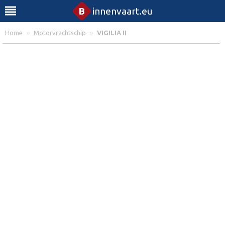
B
innenvaart.eu
Home
»
Motorvrachtschip
»
VIGILIA II