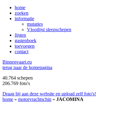
home
zoeken
informatie
mutaties
Vlootlijst sleepschepen
lijsten
gastenboek
toevoegen
contact
B
innenvaart.eu
terug naar de homepagina
40.764 schepen
206.769 foto's
Draag bij aan deze website en upload zelf foto's!
home
»
motorvrachtschip
»
JACOMINA