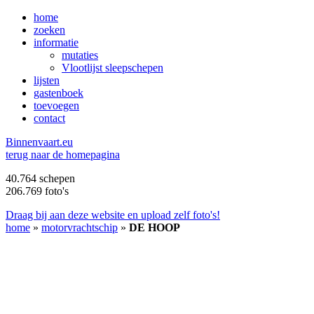
home
zoeken
informatie
mutaties
Vlootlijst sleepschepen
lijsten
gastenboek
toevoegen
contact
B
innenvaart.eu
terug naar de homepagina
40.764 schepen
206.769 foto's
Draag bij aan deze website en upload zelf foto's!
home
»
motorvrachtschip
»
DE HOOP