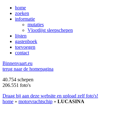
home
zoeken
informatie
mutaties
Vlootlijst sleepschepen
lijsten
gastenboek
toevoegen
contact
B
innenvaart.eu
terug naar de homepagina
40.754 schepen
206.551 foto's
Draag bij aan deze website en upload zelf foto's!
home
»
motorvrachtschip
»
LUCASINA