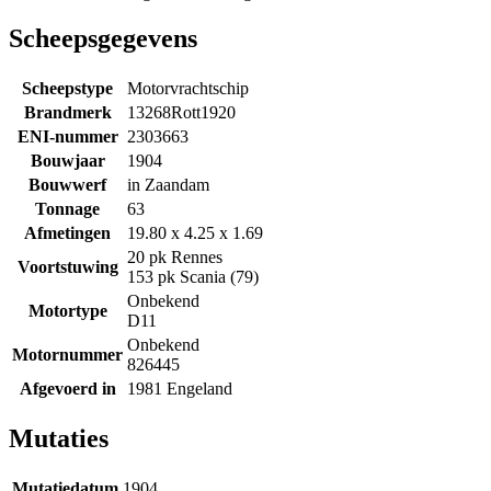
Scheepsgegevens
Scheepstype
Motorvrachtschip
Brandmerk
13268Rott1920
ENI-nummer
2303663
Bouwjaar
1904
Bouwwerf
in Zaandam
Tonnage
63
Afmetingen
19.80 x 4.25 x 1.69
20 pk Rennes
Voortstuwing
153 pk Scania (79)
Onbekend
Motortype
D11
Onbekend
Motornummer
826445
Afgevoerd in
1981 Engeland
Mutaties
Mutatiedatum
1904