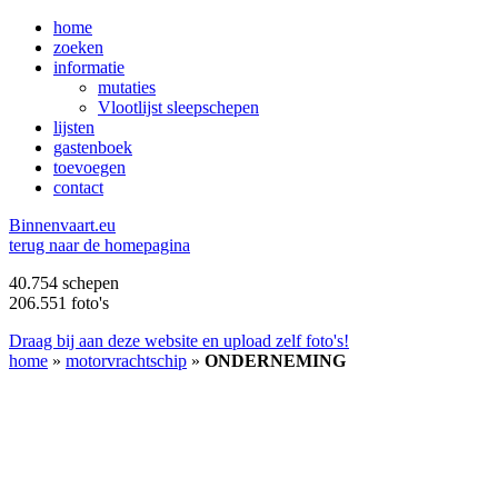
home
zoeken
informatie
mutaties
Vlootlijst sleepschepen
lijsten
gastenboek
toevoegen
contact
B
innenvaart.eu
terug naar de homepagina
40.754 schepen
206.551 foto's
Draag bij aan deze website en upload zelf foto's!
home
»
motorvrachtschip
»
ONDERNEMING