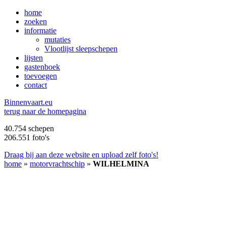
home
zoeken
informatie
mutaties
Vlootlijst sleepschepen
lijsten
gastenboek
toevoegen
contact
B
innenvaart.eu
terug naar de homepagina
40.754 schepen
206.551 foto's
Draag bij aan deze website en upload zelf foto's!
home
»
motorvrachtschip
»
WILHELMINA